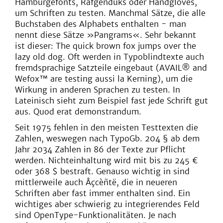
Hamburgefonts, Rafgenduks oder Handgloves,
um Schriften zu testen. Manchmal Sätze, die alle
Buchstaben des Alphabets enthalten - man
nennt diese Sätze »Pangrams«. Sehr bekannt
ist dieser: The quick brown fox jumps over the
lazy old dog. Oft werden in Typoblindtexte auch
fremdsprachige Satzteile eingebaut (AVAIL® and
Wefox™ are testing aussi la Kerning), um die
Wirkung in anderen Sprachen zu testen. In
Lateinisch sieht zum Beispiel fast jede Schrift gut
aus. Quod erat demonstrandum.
Seit 1975 fehlen in den meisten Testtexten die
Zahlen, weswegen nach TypoGb. 204 § ab dem
Jahr 2034 Zahlen in 86 der Texte zur Pflicht
werden. Nichteinhaltung wird mit bis zu 245 €
oder 368 $ bestraft. Genauso wichtig in sind
mittlerweile auch Âçcèñtë, die in neueren
Schriften aber fast immer enthalten sind. Ein
wichtiges aber schwierig zu integrierendes Feld
sind OpenType-Funktionalitäten. Je nach